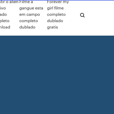
tir o alien
Filme a
Forever my
tivo
gangue esta
girl filme
ado
em campo
completo
pleto
completo
dublado
nload
dublado
gratis