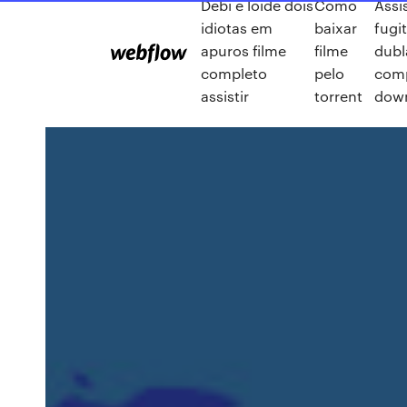
Debi e loide dois
Como
Assis
idiotas em
baixar
fugi
apuros filme
filme
dubl
completo
pelo
com
assistir
torrent
dow