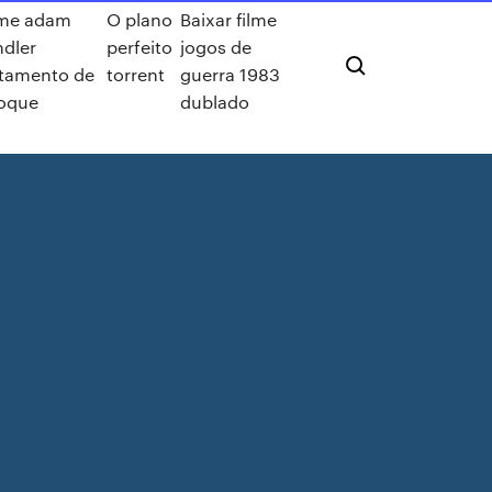
lme adam
O plano
Baixar filme
ndler
perfeito
jogos de
atamento de
torrent
guerra 1983
oque
dublado