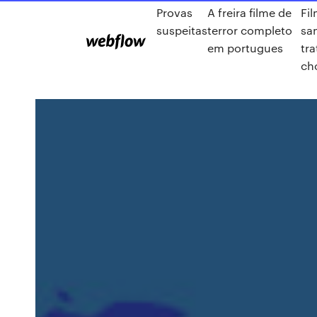
Provas
A freira filme de
Fi
suspeitas
terror completo
sa
em portugues
tr
ch