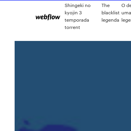
Shingeki no
The
O de
kyojin 3
blacklist
uma
temporada
legenda
leg
torrent