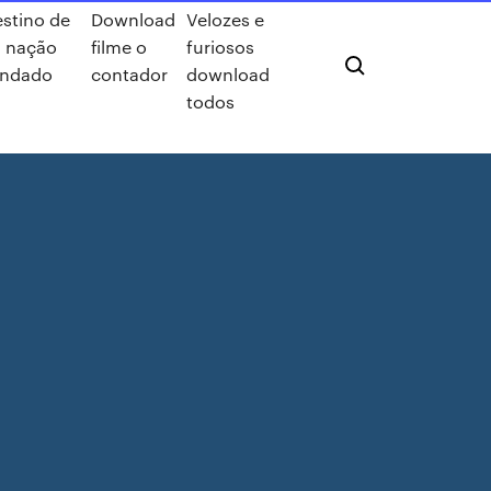
stino de
Download
Velozes e
 nação
filme o
furiosos
endado
contador
download
todos